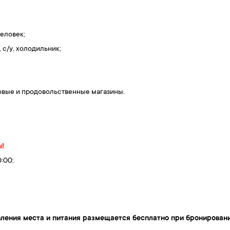
человек;
c/у, холодильник;
овые и продовольственные магазины.
ы!
0:00;
авления места и питания размещается бесплатно при бронировани