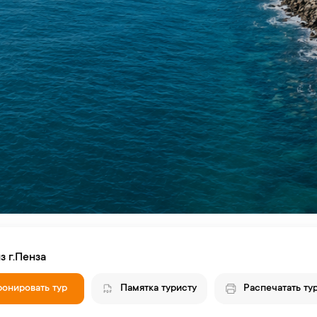
з г.Пенза
ронировать тур
Памятка туристу
Распечатать ту