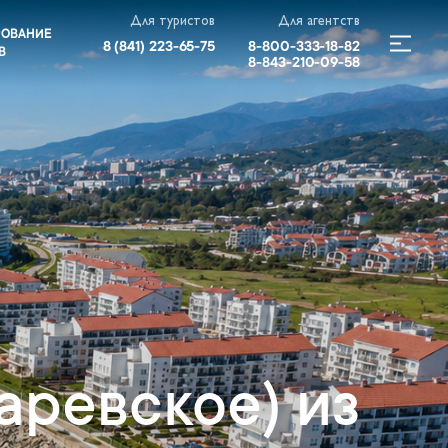
Для туристов
Для агентств
РОВАНИЕ
8 (841) 223-65-75
8-800-333-18-82
В
8-843-210-09-58
аревское) из