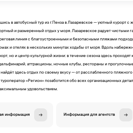
шись в автобусный тур из г.Пенза в Лазаревское — уютный курорт с
фортный и размеренный отдых у моря. Лазаревское радует чистыми
еговая линия с благоустроенными и безопасными пляжами подходит к
мах и отелях в нескольких минутах ходьбы от моря. Вдоль набере
рорт, но и центр культурной жизни: в течение сезона здесь проходя
 дельфинарий, аттракционы, ночные клубы, рестораны и прогулочные
 найдёт здесь отдых по своему вкусу — от расслабленного пляжного
туроператор «Регион» позаботится обо всех организационных деталя
максимальным удовольствием.
ая информация
Информация для агентств