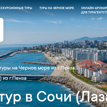
КСКУРСИОННЫЕ ТУРЫ
ТУРЫ НА ЧЕРНОЕ МОРЕ
ОНЛАЙН-БРОНИ
ДЛЯ ТУРАГЕНТСТ
туры на Черное море из г.Пенза
 из г.Пенза
тур в Сочи (Лаз