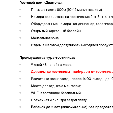
Гостевой дом
«
Диамонд
»
:
Пляж: до пляжа 800м (10-15 минут пешком);
Номера рассчитаны на проживание 2-х, 3-х, 4-х 
Оборудованные номера: кондиционер, телевизор, 
Открытый каркасный бассейн;
Мангальная зона;
Рядом в шаговой доступности находятся продукт
Преимущества тура-гостиницы:
9 дней / 8 ночей на море;
Довозим до гостиницы - забираем от гостиниц
Расчетные часы: заезд - после 14:00, выезд - до 1
Место для отдыха с мангалом;
WI-FI в гостинице бесплатный;
Прачечная и бильярд за доп.плату;
Ребенок до 2 лет (включительно) без предост