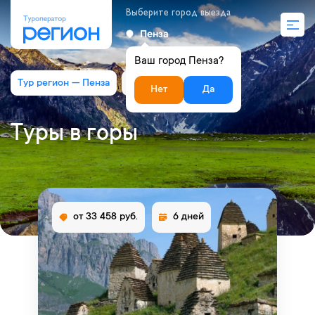
Выберите город выезда
Пенза
Ваш город Пенза?
Тур регион — Пенза
Туры в горы
Нет
Да
Туры в горы
от 33 458 руб.
6 дней