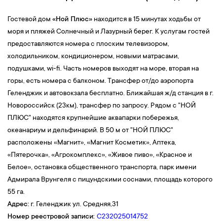
Гостевой дом
«
Ной Плюс»
находится в 15 минутах ходьбы от
моря и пляжей Солнечный и Лазурный берег. К услугам гостей
предоставляются номера с плоским телевизором,
холодильником, кондиционером, новыми матрасами,
подушками, wi-fi. Часть номеров выходят на море, вторая на
горы, есть номера с балконом. Трансфер от/до аэропорта
Геленджик и автовокзала бесплатно. Ближайшая ж/д станция в г.
Новороссийск (23км), трансфер по запросу. Рядом с "НОЙ
ПЛЮС" находятся крупнейшие аквапарки побережья,
океанариум и дельфинарий. В 50 м от "НОЙ ПЛЮС"
расположены «Магнит», «Магнит Косметик», Аптека,
«Пятерочка», «Агрокомплекс», «Живое пиво», «Красное и
Белое», остановка общественного транспорта, парк имени
Адмирала Врунгеля с пицундскими соснами, площадь которого
55 га.
Адрес:
г. Геленджик ул. Средняя,31
Номер реестровой записи:
С232025014752