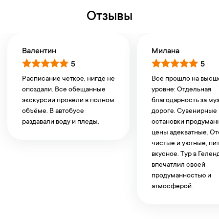
Отзывы
Валентин
Милана
5
5
Расписание чёткое, нигде не
Всё прошло на выс
опоздали. Все обещанные
уровне: Отдельная
экскурсии провели в полном
благодарность за му
объёме. В автобусе
дороге. Сувенирные
раздавали воду и пледы.
остановки продуман
цены адекватные. О
чистые и уютные, пи
вкусное. Тур в Геле
впечатлил своей
продуманностью и
атмосферой.