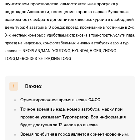
шунгитовом производстве, самостоятельная прогулка у
История Карелии тесно связана с именем легендарного князя.
водопадов Ахинкоски,
посещение горного парка «Рускеала»;
В его честь был освящён кафедральный собор, который
возможность выбрать дополнительные экскурсии в свободный
является главной достопримечательностью Петрозаводска. Не
день тура; 4 завтрака, 3 обеда;
проезд, проживание в гостинице в 2-х,
забудем и про
Г
убернаторский сад
– место, вдохновленное
3-х местных номерах с удобствами; страховка в транспорте, услуги гида,
первым карельским губернатором — Гаврилой Романовичем
проезд на надежных, комфортабельных и новых автобусах евро и тур
Державиным. Он был не только губернатором, но и
класса — NEOPLAN/MAN, YOUTONG, HYUNDAI, НIGER, ZHONG
прекрасным поэтом, его стихотворениями о Карелии
TONG,MERCEDES, SETRA,KING LONG.
восхищался сам Александр Сергеевич Пушкин. С
современным Петрозаводском вы познакомитесь, осмотрев
излюбленное место молодежи республики —
арт-объекты в
знаменитой «Ямке»:
самый большой в мире комар, гигантские
Важно:
карельские лыжи, граффити, поражающие своим масштабом и
другие, с которыми можно будет сделать удивительные фото!
Ориентировочное время выезда:
04:00
13:00 —
Обед
в кафе города.
Точное время выезда, номер автобуса, марку при
14:30 — Экскурсия
в
Национальный музей Республики
прозвоне указывает Туроператор. Вся информация
Карелия,
который является одним из старейших музейных
будет доступна за 12 часов до выезда.
учреждений Северо-Запада России. Музей был основан в 1871
Время прибытия в город является ориентировочным.
году, его первоначальное название — Олонецкий естественно-