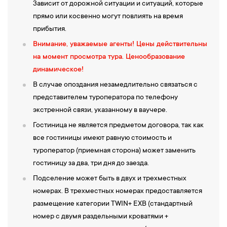
Зависит от дорожной ситуации и ситуаций, которые
промышленный и историко-этнографический музей. В 24-х
прямо или косвенно могут повлиять на время
залах постоянной экспозиции посетители музея познакомятся с
прибытия.
историей и культурой края. Раздел
«Природные особенности
Внимание, уважаемые агенты! Цены действительны
Карелии»
расскажет о разнообразии горных пород и минералов
на момент просмотра тура. Ценообразование
древней карельской земли, о том, какие следы в ландшафте 10
динамическое!
тысяч лет назад оставил последний ледниковый период.
В случае опоздания незамедлительно связаться с
«Каменная летопись. Археология Карелии»
познакомит с
представителем туроператора по телефону
рисунками на гранитных плитах — петроглифами, выбитыми 8
экстренной связи, указанному в ваучере.
тысяч лет назад древними охотниками и рыболовами, с
археологическими находками стоянок неолита и памятниками
Гостиница не является предметом договора, так как
эпохи каменного века — лабиринтами, сейдами, мегалитами.
все гостиницы имеют равную стоимость и
Исторические разделы расскажут об истории края с IX по ХХ
туроператор (приемная сторона) может заменить
века.
«Северное порубежье»
гостиницу за два, три дня до заезда.
поможет «погрузиться» в
тысячелетнюю эпоху северного средневековья.
«Петровские
Подселение может быть в двух и трехместных
заводы»
и
«Город-завод»
поведают о промышленной истории
номерах. В трехместных номерах предоставляется
края и Петрозаводска. «По высочайшему указу» объяснит, как
размещение категории TWIN+ EXB (стандартный
создавалась Олонецкая губерния.
«Губернская столица»
номер с двумя раздельными кроватями +