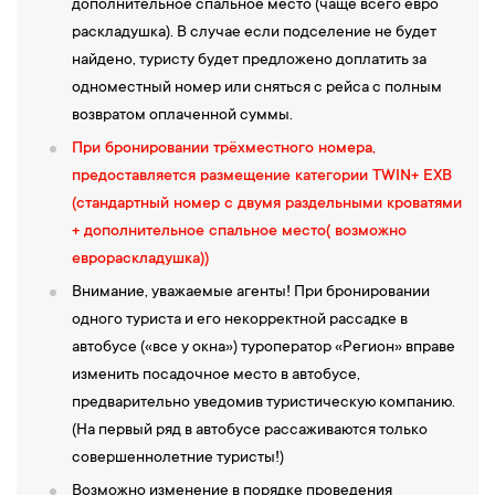
познакомит с провинциальным Петрозаводском начала ХХ века
дополнительное спальное место (чаще всего евро
и его жителями. Вы поучаствуете в интерактивной программе
раскладушка). В случае если подселение не будет
«Карельская мозаика»
. Фонды Национального музея
найдено, туристу будет предложено доплатить за
Республики Карелия насчитывают более 225 тысяч музейных
одноместный номер или сняться с рейса с полным
предметов. Широкий диапазон музейных коллекций (природа,
возвратом оплаченной суммы.
археология, этнография, культура, история Карелии) дает
При бронировании трёхместного номера,
возможность представить своеобразие региона в контексте
предоставляется размещение категории TWIN+ EXB
российской и мировой истории. Вы узнаете о древних
(стандартный номер с двумя раздельными кроватями
лабиринтах, тайнах наскальных рисунков, средневековых
+ дополнительное спальное место( возможно
рыцарях, таинственных карельских рунах и о добрых домашних
еврораскладушка))
духах.
Внимание, уважаемые агенты! При бронировании
16:00 —
В частном музее
«Дом куклы»
вас ждут уникальные
одного туриста и его некорректной рассадке в
куклы ручной работы, стилизованные залы, интереснейшие
автобусе («все у окна») туроператор «Регион» вправе
рассказы экскурсовода, карельские сувениры. Вы
изменить посадочное место в автобусе,
познакомитесь с карельскими домовыми, лешими, дивиками,
предварительно уведомив туристическую компанию.
кикиморами и водяными. Каждая кукла индивидуальна, имеет
(На первый ряд в автобусе рассаживаются только
свой характер и настроение. Они воздействуют на людей
совершеннолетние туристы!)
эмоционально, излучают тепло, завораживают.
Возможно изменение в порядке проведения