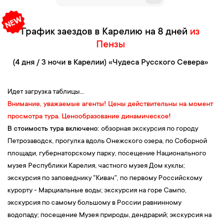
10:00 — Обзорная экскурсия «Очарование города Петра»
.
Петрозаводск
— ровесник Санкт-Петербурга и столица
График заездов в Карелию на 8 дней
из
Республики Карелия. Это город, в который просто нельзя не
Пензы
влюбиться! Во время обзорной экскурсии вы познакомитесь с
архитектурными и природными достопримечательностями
(4 дня / 3 ночи в Карелии) «Чудеса Русского Севера»
города, а также посетите знаменитую городскую набережную,
где
прогуляетесь вдоль Онежского озера
– второго по
Идет загрузка таблицы...
величине в Европе, увидите необыкновенные скульптуры,
Внимание, уважаемые агенты! Цены действительны на момент
такие как
«Дерево желаний», «Спящая красавица»,
«Рыбаки»
и
просмотра тура. Ценообразование динамическое!
знаменитый кошелек, потерев который, можно привлечь в дом
В стоимость тура включено:
обзорная экскурсия по городу
материальное благополучие!
Петрозаводск, прогулка вдоль Онежского озера, по Соборной
Экскурсия
по старинному духовному центру Петрозаводска —
площади, губернаторскому парку, посещение Национального
Соборной площади.
Раньше главной ее
музея
Республики Карелия, частного музея Дом куклы;
достопримечательностью был не Музыкальный театр, который
экскурсия по заповеднику "Кивач", по первому Российскому
увидите сейчас, а огромный
кафедральный собор Святого
курорту - Марциальные воды; экскурсия на горе Сампо,
Духа
— уменьшенная копия легендарного храма
Христа
экскурсия по самому большому в России равнинному
Спасителя
. Также вы увидите
Кафедральный собор
водопаду; посещение Музея природы, дендрарий; экскурсия на
Александра Невского
и узнаете его интересную историю.