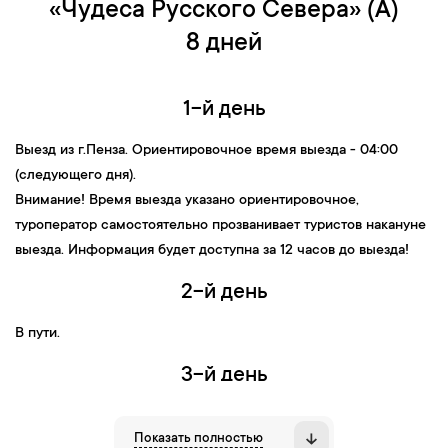
«Чудеса Русского Севера» (А)
8 дней
1-й день
Выезд
из
г.Пенза
. Ориентировочное время выезда - 04:00
(следующего дня).
Внимание! Время выезда указано ориентировочное,
туроператор самостоятельно прозванивает туристов накануне
выезда. Информация будет доступна за 12 часов до выезда!
2-й день
В пути.
3-й день
09:00 —
Прибытие в Петрозаводск.
Встреча с экскурсоводом
.
Показать полностью
09:10 — Завтрак
в кафе города.