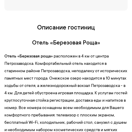
Музей природы
,
дендрарий
и узнать секреты карельской
березы. Территория заповедника, доступная для прогулок,
очень уютна и имеет живописные природные фотолокации.
16:30 —
Посещение
магазина местного фермера, который
Описание гостиниц
выращивает форель и другую рыбу
, а потом создаёт вкусные
деликатесы на любой вкус: охлаждённая, мороженная, солёная,
Отель «Березовая Роща»
холодного и горячего копчения карельская рыбка, свежая и
полезная икра различных видов. Пожалуй, это один из лучших
Отель «Березовая роща»
расположен в 4 км от центра
«сувенирных» магазинов, ведь вы порадуете своих близких
Петрозаводска. Комфортабельный отель находится в
настоящим лакомством из Карелии!
старинном районе Петрозаводска, неподалеку от исторических
Возвращение в
Петрозаводск.
памятных мест города. Онежское озеро находится в 10 минутах
17:30 —
Для знакомства
с древним минералом — шунгитом
—
ходьбы от отеля, а железнодорожный вокзал Петрозаводска - в
вы заедете на шунгитовое производство. Шунгит - это минерал,
4 км. Для детей обустроена игровая площадка. К услугам гостей
аналога которому нет — как по целебным качествам, так и по
круглосуточная стойка регистрации, доставка еды и напитков в
многообразию свойств. Удивительный камень: все, что вредит
номер. Все номера оснащены всем необходимым для Вашего
людям и живым существам, он убивает и поглощает, а все, что
комфортного пребывания: телевизор с плоским экраном,
полезно - концентрирует и восстанавливает!
бесплатный Wi-Fi, холодильник, рабочий стол, санузел с душем
18:30 —
Завершение экскурсионной программы.
Трансфер в
и необходимым набором косметических средств и мягких