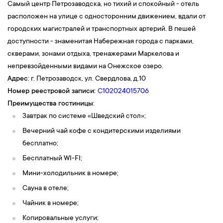
Самый центр Петрозаводска, но тихий и спокойный - отель
приобретается при необходимости самостоятельно и
расположен на улице с односторонним движением, вдали от
заранее).
городских магистралей и транспортных артерий. В пешей
Стоимость:
3800 рублей /взрослые; 3300 рублей /дети до 14
доступности - знаменитая Набережная города с парками,
лет.
скверами, зонами отдыха, тренажерами Маркелова и
непревзойденными видами на Онежское озеро.
6-й день
Адрес
: г. Петрозаводск, ул. Свердлова, д.10
08:30 — Завтрак в кафе гостиницы. Выезд из гостиницы.
Номер реестровой записи:
С102024015706
09:30 —
Вы отправитесь в дальний путь по комфортной трассе,
Преимущества гостиницы
:
не забывая любоваться в окно красивыми видами природы:
Завтрак по системе «Шведский стол
»;
живописнейшими озерами, извилистыми речками и
Вечерний чай кофе с кондитерскими изделиями
бескрайними лесами. В пути вас ждет
авторская экскурсия
бесплатно;
«Карелия: от ледника до наших дней»
. Гид расскажет и ответит
Бесплатный WI-FI;
на самые популярные вопросы о быте карелов в разное время,
Мини-холодильник в номере;
о тяжелых и радостных моментах прекрасного края. Кроме
Сауна в отеле;
этого, вы узнаете историю возникновения двух крупнейших
озер после Байкала –
Ладожского и Онежского
, большая часть
Чайник в номере;
акватории которых, находятся в Карелии. В пути вы
посетите
Копировальные услуги;