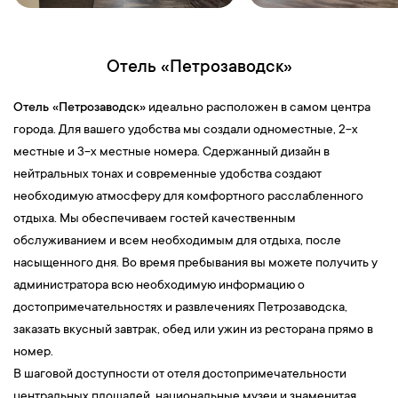
экскурсия, 2,5 часа - свободное время).
В стоимость тура включено:
проезд на метеоре/комете по
маршруту Петрозаводск – Кижи – Петрозаводск, входные
Отель «Петрозаводск»
билеты в музей-заповедник, экскурсия по основной экспозиции
острова «Шедевры острова Кижи» с гидом острова.
Отель «Петрозаводск»
идеально расположен в самом центра
Обращаем ваше внимание, что отправление на экскурсию
города. Для вашего удобства мы создали одноместные, 2-х
происходит с Причала г. Петрозаводска. Туристы, которые
местные и 3-х местные номера. Сдержанный дизайн в
приобрели экскурсию на о.Кижи, добираются к месту
нейтральных тонах и современные удобства создают
отправления самостоятельно и посадку на метеор совершают
необходимую атмосферу для комфортного расслабленного
самостоятельно по ваучерам, которые им выдает гид
отдыха. Мы обеспечиваем гостей качественным
накануне.
обслуживанием и всем необходимым для отдыха, после
Стоимость:
7000 руб./взрослые; 6500 руб./пенсионер;
насыщенного дня. Во время пребывания вы можете получить у
студенты; 4750 руб./дети (6-17 лет включительно); 3950 руб./
администратора всю необходимую информацию о
дети (4-5 лет включительно); Бесплатно дети (до 3 лет
достопримечательностях и развлечениях Петрозаводска,
включительно) без предоставления отдельного посадочного
заказать вкусный завтрак, обед или ужин из ресторана прямо в
места в метеоре.
номер.
Рафтинг по реке Шуя
В шаговой доступности от отеля достопримечательности
Абсолютно безопасный сплав, участниками которого могут
центральных площадей, национальные музеи и знаменитая