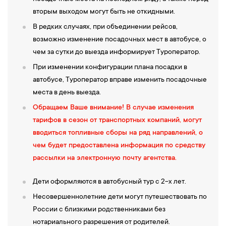
на себе испробовал их целебную силу. Результаты настолько
вторым выходом могут быть не откидными.
впечатлили монарха, что он приказал строить дворцы в этом
В редких случаях, при объединении рейсов,
месте.
возможно изменение посадочных мест в автобусе, о
13:30
—
Обед
в кафе.
чем за сутки до выезда информирует Туроператор.
15:00
—
«Кивач»
– один из старейших российских заповедников.
При изменении конфигурации плана посадки в
Он создан в 1931 году по инициативе карельских ученых в
автобусе, Туроператор вправе изменить посадочные
научных, опытно-хозяйственных и культурно-просветительных
места в день выезда.
целях.
Экскурсия по самому большому в России равнинному
Обращаем Ваше внимание! В случае изменения
водопаду Кивач
. Величественно и шумно он ниспадает по
тарифов в сезон от транспортных компаний, могут
четырем ступеням, разбрызгивая миллиарды мелких капель и
вводиться топливные сборы на ряд направлений, о
превращая их в плотную пушистую белую пену. Так, по легенде,
чем будет предоставлена информация по средству
река Суна, бросилась догонять свою сестру Шую,
рассылки на электронную почту агентства.
переворачивая и дробя всё на своем пути. В месте прорыва
Дети оформляются в автобусный тур с 2-х лет.
наибольшего препятствия — огромной базальтовой скалы — и
возник знаменитый водопад. У вас будет достаточно времени
Несовершеннолетние дети могут путешествовать по
прогуляться по каменистым тропинкам вдоль водопада,
России с близкими родственниками без
сделать фото на память на смотровых площадках, посетить
нотариального разрешения от родителей.