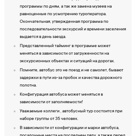
17:30 —
Завершение экскурсионной программы.
Трансфер в
программы по дням, а так же замена музеев на
отель. Прибытие в гостиницу, размещение. Свободное время.
равноценные по усмотрению туроператора.
4-й день
Окончательная, утвержденная программа по
последовательности экскурсий и времени заселения
08:00 — Завтрак в кафе гостиницы.
Встреча гостей с гидом.
выдается в день заезда.
09:00 —
Выезд на загородную экскурсию «Жемчужина
Представленный тайминг в программе может
Карелии».
меняться в зависимости от загруженности на
10:00
— Экскурсия на г
ору Сампо
. Именно здесь снимали
экскурсионных объектах и ситуаций на дорогах.
легендарный советский фильм-сказку «Сампо», созданный по
Помните, автобус это не поезд и не самолет, бывают
мотивам карело-финского эпоса «Калевала». Карельские
задержки в пути из-за пробок и качества дорожного
скалы уникальны — они удивительно гармоничны и красивы. И
полотна.
вид с них потрясающий. С горы Сампо открывается прекрасный
панорамный вид на окрестности. Вы обязательно сделаете
Конфигурация автобуса может меняться в
памятные фото на фоне карельской природы!
зависимости от заполняемости!
11:30 —
Экскурсия по первому российскому курорту
Уважаемые коллеги , автобусный тур состоится при
«Марциальные воды»,
где вы продегустируете целебную воду.
наборе группы от 35 человек.
Чудодейственность местных минеральных вод известна еще со
В зависимости от конфигурации и марки автобуса,
времен Петра I. Царь лично четырежды побывал у источников и
посадочные места на последнем ряду, а также перед