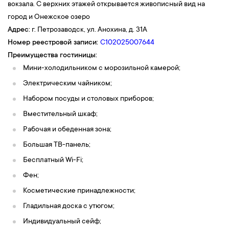
13:30 — Обед.
вокзала. С верхних этажей открывается живописный вид на
Далее будет остановка у водопадов Ахинкоски.
На себе
город и Онежское озеро
испытаете энергетику этого места, не зря кинорежиссёры
Адрес:
г. Петрозаводск, ул. Анохина, д. 31А
выбрали его для съемок фильмов
«А зори здесь тихие» и
Номер реестровой записи:
С102025007644
«Тёмный мир». «Ахинкоски»
— в переводе с финского —
Преимущества гостиницы:
«пороги водяного», своей энергетикой они всегда привлекали
Мини-холодильником с морозильной камерой;
путешественников и туристов.
Электрическим чайником;
*За дополнительную плату
вы сможете прогуляться по «Аллее
Набором посуды и столовых приборов;
сказок» — подвесным деревянным мостикам над водопадами и
Вместительный шкаф;
полюбоваться этой красотой сверху, сделав на память
Рабочая и обеденная зона;
неповторимые фото.
Стоимость 500 руб./взр., 400 руб./дети до
14 лет., студенты., пенсионеры. (приобретается туристами на
Большая ТВ-панель;
месте).
Бесплатный Wi-Fi;
15:30 — Посещение Горного парка «Рускеала»
, где своими
Фен;
глазами увидите мраморный каньон, итальянский карьер,
Косметические принадлежности;
изумрудное озеро и место стоянки ретро-поезда
Гладильная доска с утюгом;
«Рускеальский экспресс». У вас будет достаточно времени для
прогулки по этому удивительному месту и наслаждению
Индивидуальный сейф;